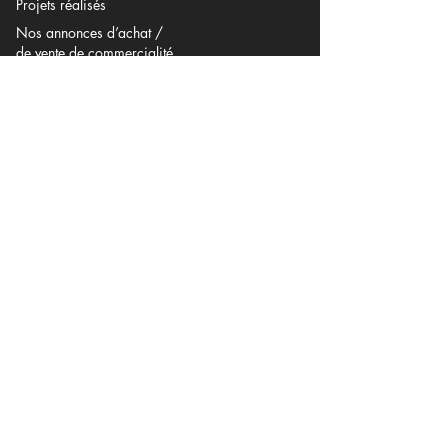
Projets réalisés
Nos annonces d’achat /
de vente de commercialité
Contact
Notre accompagnement
Transformation d’un local d’habitation
en local professionnel / commercial
Transformation d’un local d’habitation
en meublé de tourisme
Transformation d’un local à usage commercial
en habitation
Obtention de l’agrément bureaux
Cartes des secteurs de compensation et des prix
de la commercialité